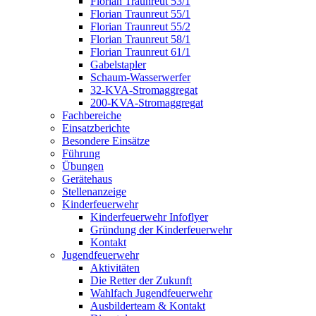
Florian Traunreut 53/1
Florian Traunreut 55/1
Florian Traunreut 55/2
Florian Traunreut 58/1
Florian Traunreut 61/1
Gabelstapler
Schaum-Wasserwerfer
32-KVA-Stromaggregat
200-KVA-Stromaggregat
Fachbereiche
Einsatzberichte
Besondere Einsätze
Führung
Übungen
Gerätehaus
Stellenanzeige
Kinderfeuerwehr
Kinderfeuerwehr Infoflyer
Gründung der Kinderfeuerwehr
Kontakt
Jugendfeuerwehr
Aktivitäten
Die Retter der Zukunft
Wahlfach Jugendfeuerwehr
Ausbilderteam & Kontakt