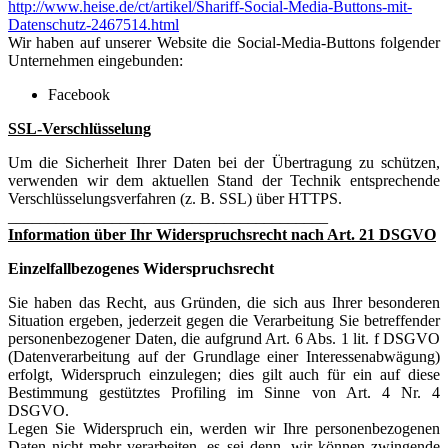
http://www.heise.de/ct/artikel/Shariff-Social-Media-Buttons-mit-
Datenschutz-2467514.html
Wir haben auf unserer Website die Social-Media-Buttons folgender
Unternehmen eingebunden:
Facebook
SSL-Verschlüsselung
Um die Sicherheit Ihrer Daten bei der Übertragung zu schützen,
verwenden wir dem aktuellen Stand der Technik entsprechende
Verschlüsselungsverfahren (z. B. SSL) über HTTPS.
________________________________________
Information über Ihr Widerspruchsrecht nach Art. 21 DSGVO
Einzelfallbezogenes Widerspruchsrecht
Sie haben das Recht, aus Gründen, die sich aus Ihrer besonderen
Situation ergeben, jederzeit gegen die Verarbeitung Sie betreffender
personenbezogener Daten, die aufgrund Art. 6 Abs. 1 lit. f DSGVO
(Datenverarbeitung auf der Grundlage einer Interessenabwägung)
erfolgt, Widerspruch einzulegen; dies gilt auch für ein auf diese
Bestimmung gestütztes Profiling im Sinne von Art. 4 Nr. 4
DSGVO.
Legen Sie Widerspruch ein, werden wir Ihre personenbezogenen
Daten nicht mehr verarbeiten, es sei denn, wir können zwingende