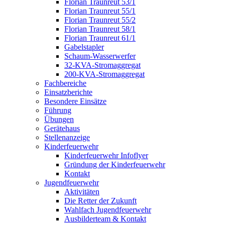
Florian Traunreut 53/1
Florian Traunreut 55/1
Florian Traunreut 55/2
Florian Traunreut 58/1
Florian Traunreut 61/1
Gabelstapler
Schaum-Wasserwerfer
32-KVA-Stromaggregat
200-KVA-Stromaggregat
Fachbereiche
Einsatzberichte
Besondere Einsätze
Führung
Übungen
Gerätehaus
Stellenanzeige
Kinderfeuerwehr
Kinderfeuerwehr Infoflyer
Gründung der Kinderfeuerwehr
Kontakt
Jugendfeuerwehr
Aktivitäten
Die Retter der Zukunft
Wahlfach Jugendfeuerwehr
Ausbilderteam & Kontakt