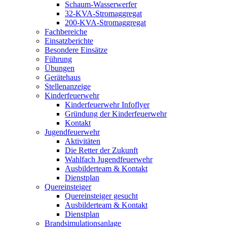
Schaum-Wasserwerfer
32-KVA-Stromaggregat
200-KVA-Stromaggregat
Fachbereiche
Einsatzberichte
Besondere Einsätze
Führung
Übungen
Gerätehaus
Stellenanzeige
Kinderfeuerwehr
Kinderfeuerwehr Infoflyer
Gründung der Kinderfeuerwehr
Kontakt
Jugendfeuerwehr
Aktivitäten
Die Retter der Zukunft
Wahlfach Jugendfeuerwehr
Ausbilderteam & Kontakt
Dienstplan
Quereinsteiger
Quereinsteiger gesucht
Ausbilderteam & Kontakt
Dienstplan
Brandsimulationsanlage