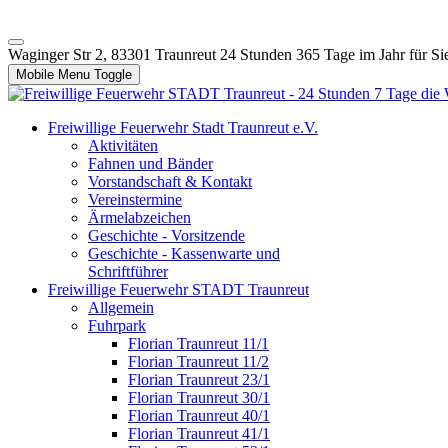
Waginger Str 2, 83301 Traunreut
24 Stunden 365 Tage im Jahr für Si
Mobile Menu Toggle
Freiwillige Feuerwehr Stadt Traunreut e.V.
Aktivitäten
Fahnen und Bänder
Vorstandschaft & Kontakt
Vereinstermine
Ärmelabzeichen
Geschichte - Vorsitzende
Geschichte - Kassenwarte und
Schriftführer
Freiwillige Feuerwehr STADT Traunreut
Allgemein
Fuhrpark
Florian Traunreut 11/1
Florian Traunreut 11/2
Florian Traunreut 23/1
Florian Traunreut 30/1
Florian Traunreut 40/1
Florian Traunreut 41/1