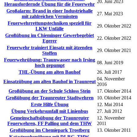
20. Juni 2023
Herausfordernde Übung für die Feuerwehr
Großalarm: Brand in einer Industriehalle
27. Mai 2023
mit zahlreichen Vermissten
Feuerwehrrettungstechniken speziell für
29. Oktober 2022
LKW Unfälle
Großübung im Chieminger Gewerbegebiet
22. Oktober 2022
Egerer
Feuerwehr trainiert Einsatz mit ätzenden
29. Oktober 2021
Stoffen
Feuerwehrübung: Traunwasser nach Irsing
08. Juni 2019
hoch gepumpt
THL-Übung am alten Bauhof
26. Juli 2017
04. November
Einsatzübung am alten Bauhof in Traunreut
2016
Großübung an der Schule Schloss Stein
17. Oktober 2014
Großübung der Traunreuter Stadtwehren
10. Oktober 2014
Erste Hilfe Übung
12. Mai 2014
Übung Verkehrsunfall mit Linienbus
27. Juli 2012
Gemeinschaftsübung der Traunreuter
12. November
Feuerwehren, FF Palling und dem THW
2011
Großübung im Chemiepark Trostberg
13. Oktober 2011
Katastrophenübung mit DLRG, THW,