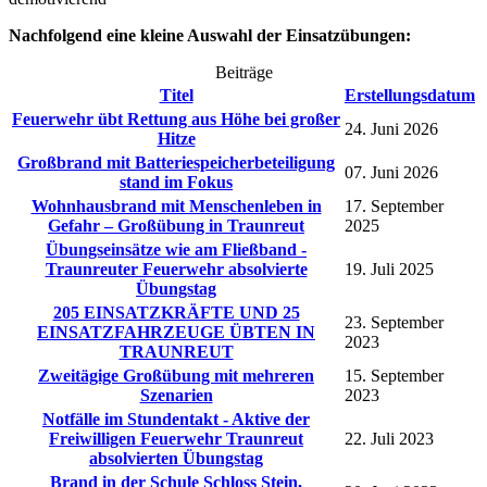
Nachfolgend eine kleine Auswahl der Einsatzübungen:
Beiträge
Titel
Erstellungsdatum
Feuerwehr übt Rettung aus Höhe bei großer
24. Juni 2026
Hitze
Großbrand mit Batteriespeicherbeteiligung
07. Juni 2026
stand im Fokus
Wohnhausbrand mit Menschenleben in
17. September
Gefahr – Großübung in Traunreut
2025
Übungseinsätze wie am Fließband -
Traunreuter Feuerwehr absolvierte
19. Juli 2025
Übungstag
205 EINSATZKRÄFTE UND 25
23. September
EINSATZFAHRZEUGE ÜBTEN IN
2023
TRAUNREUT
Zweitägige Großübung mit mehreren
15. September
Szenarien
2023
Notfälle im Stundentakt - Aktive der
Freiwilligen Feuerwehr Traunreut
22. Juli 2023
absolvierten Übungstag
Brand in der Schule Schloss Stein,